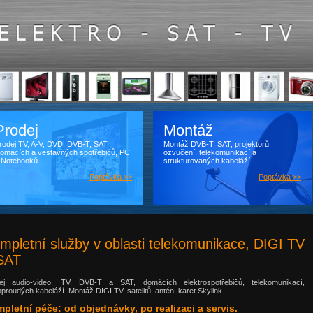
Prodej
Montáž
rodej TV, A-V, DVD, DVB-T, SAT,
Montáž DVB-T, SAT, projektorů,
omácích a vestavných spotřebičů, PC
ozvučení, telekomunikací a
 Notebooků.
strukturovaných kabeláží
Poptávka >>
Poptávka >>
mpletní služby v oblasti telekomunikace, DIGI TV
SAT
ej audio-video, TV, DVB-T a SAT, domácích elektrospotřebičů, telekomunikací,
oproudých kabeláží. Montáž DIGI TV, satelitů, antén, karet Skylink.
pletní péče: od objednávky, po realizaci a servis.