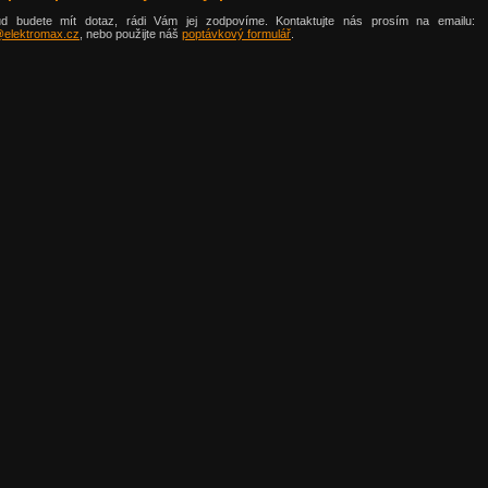
d budete mít dotaz, rádi Vám jej zodpovíme. Kontaktujte nás prosím na emailu:
@elektromax.cz
, nebo použijte náš
poptávkový formulář
.