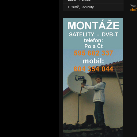
Poku
O firmě, Kontakty
info