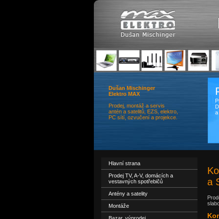
Dušan Mischinger
Elektro MAX
P
Prodej, montáž a servis
D
antén a satelitů, EZS, elektro,
a
PC sítí, ozvučení a projekce.
Hlavní strana
Ko
Prodej TV, A-V, domácích a
a 
vestavných spotřebičů
Antény a satelity
Prod
slab
Montáže
Kom
Bazar, výprodej